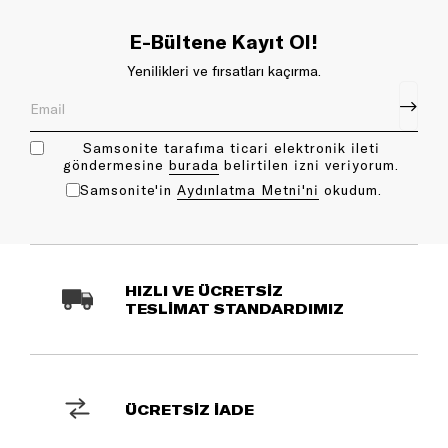
E-Bültene Kayıt Ol!
Yenilikleri ve fırsatları kaçırma.
Samsonite tarafıma ticari elektronik ileti
göndermesine
bu rada
belirtilen izni veriyorum.
Samsonite'in
Aydınlatma Metni'ni
okudum.
HIZLI VE ÜCRETSİZ
TESLİMAT STANDARDIMIZ
ÜCRETSİZ İADE