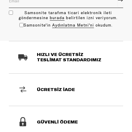
Samsonite tarafıma ticari elektronik ileti
göndermesine
bu rada
belirtilen izni veriyorum.
Samsonite'in
Aydınlatma Metni'ni
okudum.
HIZLI VE ÜCRETSİZ
TESLİMAT STANDARDIMIZ
ÜCRETSİZ İADE
GÜVENLİ ÖDEME