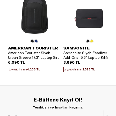
AMERICAN TOURISTER
SAMSONITE
American Tourister Siyah
Samsonite Siyah Ecodiver
Urban Groove 17.3" Laptop Sırt
Add-Ons 15.6" Laptop Kılıfı
Çantası
6.090 TL
3.690 TL
4.263 TL
2.583 TL
2.'ye %30 İndirim
2.'ye %30 İndirim
E-Bültene Kayıt Ol!
Yenilikleri ve fırsatları kaçırma.