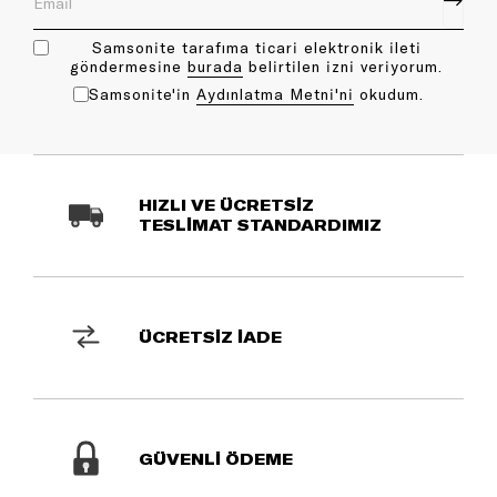
Samsonite tarafıma ticari elektronik ileti
göndermesine
bu rada
belirtilen izni veriyorum.
Samsonite'in
Aydınlatma Metni'ni
okudum.
HIZLI VE ÜCRETSİZ
TESLİMAT STANDARDIMIZ
ÜCRETSİZ İADE
GÜVENLİ ÖDEME