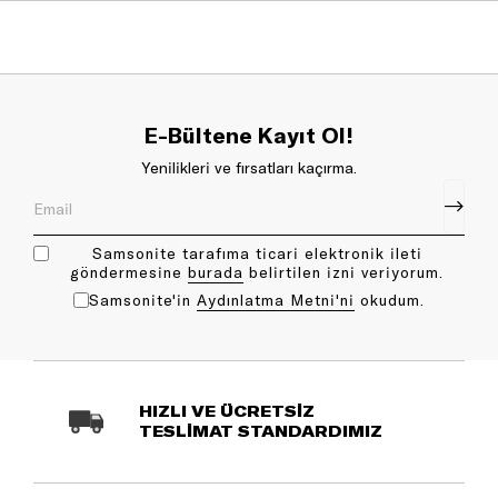
E-Bültene Kayıt Ol!
Yenilikleri ve fırsatları kaçırma.
Samsonite tarafıma ticari elektronik ileti
göndermesine
bu rada
belirtilen izni veriyorum.
Samsonite'in
Aydınlatma Metni'ni
okudum.
HIZLI VE ÜCRETSİZ
TESLİMAT STANDARDIMIZ