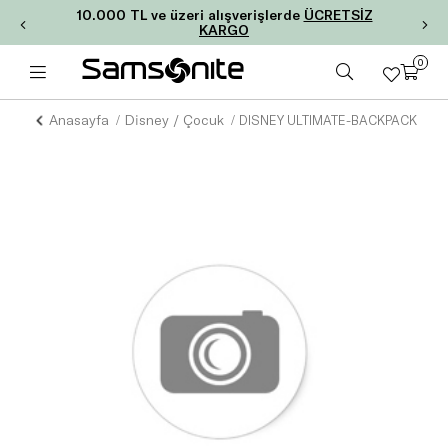
10.000 TL ve üzeri alışverişlerde
ÜCRETSİZ
KARGO
0
Anasayfa
Disney / Çocuk
DISNEY ULTIMATE-BACKPACK S+