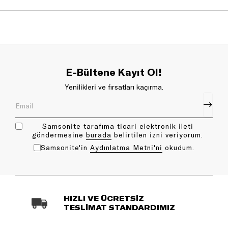
E-Bültene Kayıt Ol!
Yenilikleri ve fırsatları kaçırma.
Samsonite tarafıma ticari elektronik ileti
göndermesine
bu rada
belirtilen izni veriyorum.
Samsonite'in
Aydınlatma Metni'ni
okudum.
HIZLI VE ÜCRETSİZ
TESLİMAT STANDARDIMIZ