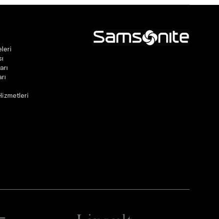
leri
sı
arı
rı
Hizmetleri