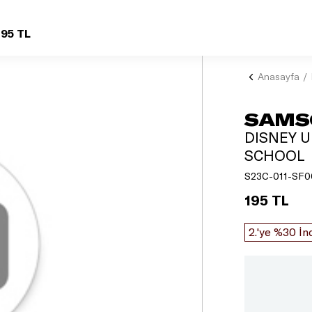
195 TL
Anasayfa
SAMS
DISNEY U
SCHOOL
S23C-011-SF0
195 TL
2.'ye %30 İn