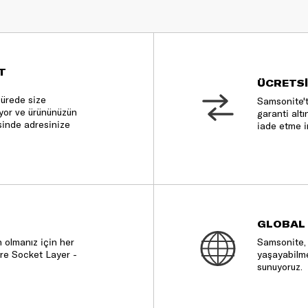
T
ÜCRETSİ
sürede size
Samsonite't
nıyor ve ürününüzün
garanti altı
sinde adresinize
iade etme i
GLOBAL
 olmanız için her
Samsonite, 
re Socket Layer -
yaşayabilme
sunuyoruz.