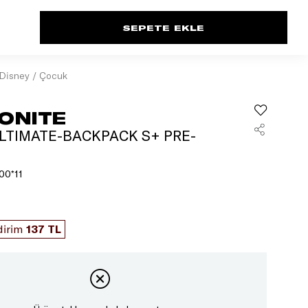
Disney / Çocuk
ONITE
LTIMATE-BACKPACK S+ PRE-
00*11
dirim
137 TL