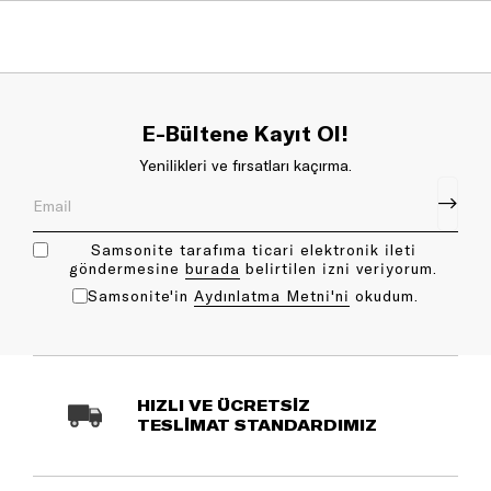
E-Bültene Kayıt Ol!
Yenilikleri ve fırsatları kaçırma.
Samsonite tarafıma ticari elektronik ileti
göndermesine
bu rada
belirtilen izni veriyorum.
Samsonite'in
Aydınlatma Metni'ni
okudum.
HIZLI VE ÜCRETSİZ
TESLİMAT STANDARDIMIZ