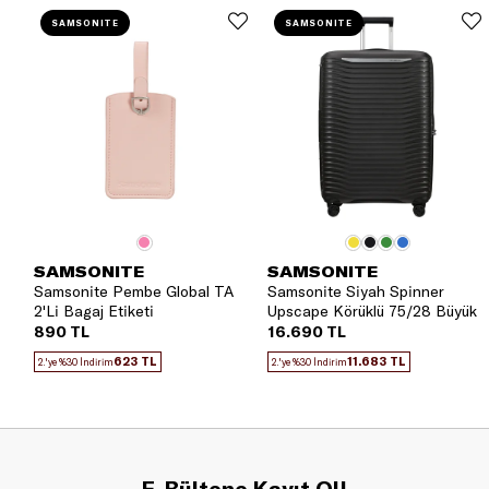
SAMSONITE
SAMSONITE
SAMSONITE
SAMSONITE
Samsonite Pembe Global TA
Samsonite Siyah Spinner
2'Li Bagaj Etiketi
Upscape Körüklü 75/28 Büyük
Boy Valiz
890 TL
16.690 TL
623 TL
11.683 TL
2.'ye %30 İndirim
2.'ye %30 İndirim
E-Bültene Kayıt Ol!