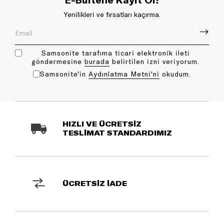
Yenilikleri ve fırsatları kaçırma.
Samsonite tarafıma ticari elektronik ileti
göndermesine
bu rada
belirtilen izni veriyorum.
Samsonite'in
Aydınlatma Metni'ni
okudum.
HIZLI VE ÜCRETSİZ
TESLİMAT STANDARDIMIZ
ÜCRETSİZ İADE