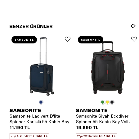
BENZER ÜRÜNLER
SAMSONITE
SAMSONITE
SAMSONITE
SAMSONITE
Samsonite Lacivert D'lite
Samsonite Siyah Ecodiver
Spinner Körüklü 55 Kabin Boy
Spinner 55 Kabin Boy Valiz
Valiz
11.190 TL
19.690 TL
7.833 TL
13.783 TL
2.'ye %30 İndirim
2.'ye %30 İndirim