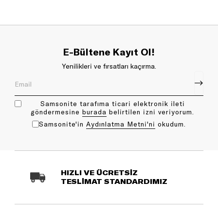
E-Bültene Kayıt Ol!
Yenilikleri ve fırsatları kaçırma.
Samsonite tarafıma ticari elektronik ileti
göndermesine
bu rada
belirtilen izni veriyorum.
Samsonite'in
Aydınlatma Metni'ni
okudum.
HIZLI VE ÜCRETSİZ
TESLİMAT STANDARDIMIZ