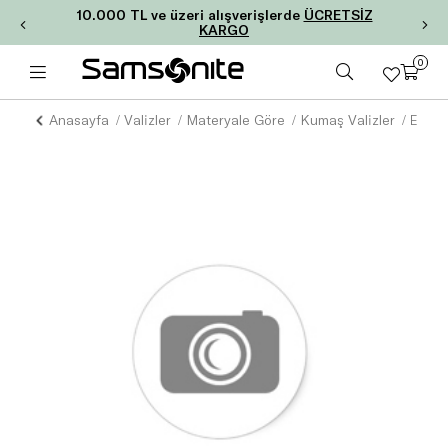
10.000 TL ve üzeri alışverişlerde
ÜCRETSİZ
KARGO
0
Anasayfa
Valizler
Materyale Göre
Kumaş Valizler
ENGE