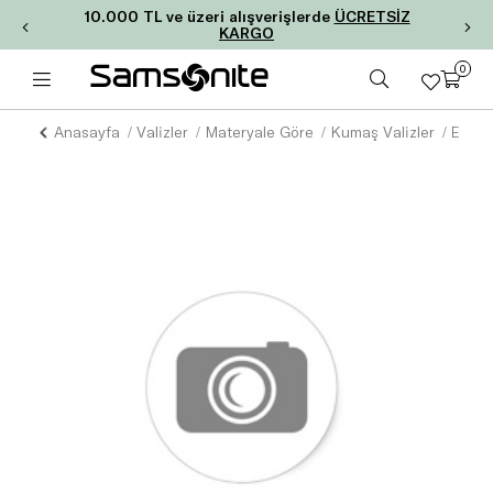
10.000 TL ve üzeri alışverişlerde
ÜCRETSİZ
KARGO
0
Anasayfa
Valizler
Materyale Göre
Kumaş Valizler
ENGE