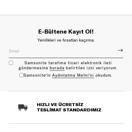
E-Bültene Kayıt Ol!
Yenilikleri ve fırsatları kaçırma.
Samsonite tarafıma ticari elektronik ileti
göndermesine
bu rada
belirtilen izni veriyorum.
Samsonite'in
Aydınlatma Metni'ni
okudum.
HIZLI VE ÜCRETSİZ
TESLİMAT STANDARDIMIZ