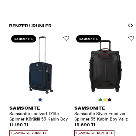
BENZER ÜRÜNLER
SAMSONITE
SAMSONITE
SAMSONITE
SAMSONITE
Samsonite Lacivert D'lite
Samsonite Siyah Ecodiver
Spinner Körüklü 55 Kabin Boy
Spinner 55 Kabin Boy Valiz
Valiz
11.190 TL
19.690 TL
7.833 TL
13.783 TL
2.'ye %30 İndirim
2.'ye %30 İndirim