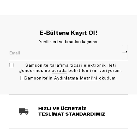
E-Bültene Kayıt Ol!
Yenilikleri ve fırsatları kaçırma.
Samsonite tarafıma ticari elektronik ileti
göndermesine
bu rada
belirtilen izni veriyorum.
Samsonite'in
Aydınlatma Metni'ni
okudum.
HIZLI VE ÜCRETSİZ
TESLİMAT STANDARDIMIZ