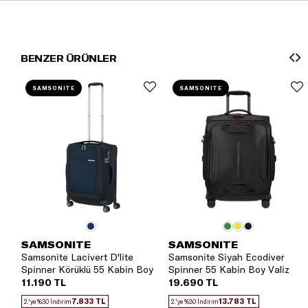
BENZER ÜRÜNLER
SAMSONITE
SAMSONITE
SAMSONITE
SAMSONITE
Samsonite Lacivert D'lite
Samsonite Siyah Ecodiver
Spinner Körüklü 55 Kabin Boy
Spinner 55 Kabin Boy Valiz
Valiz
11.190 TL
19.690 TL
7.833 TL
13.783 TL
2.'ye %30 İndirim
2.'ye %30 İndirim