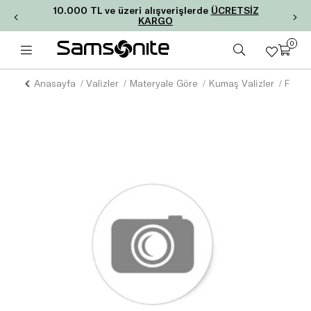
10.000 TL ve üzeri alışverişlerde
ÜCRETSİZ
KARGO
0
Anasayfa
Valizler
Materyale Göre
Kumaş Valizler
FUNSH