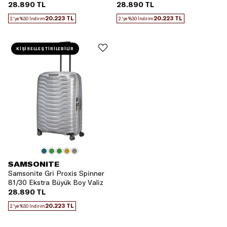
Boy Valiz
28.890 TL
28.890 TL
20.223 TL
20.223 TL
2.'ye %30 İndirim
2.'ye %30 İndirim
KİŞİSELLEŞTİRİLEBİLİR
SAMSONITE
Samsonite Gri Proxis Spinner
81/30 Ekstra Büyük Boy Valiz
28.890 TL
20.223 TL
2.'ye %30 İndirim