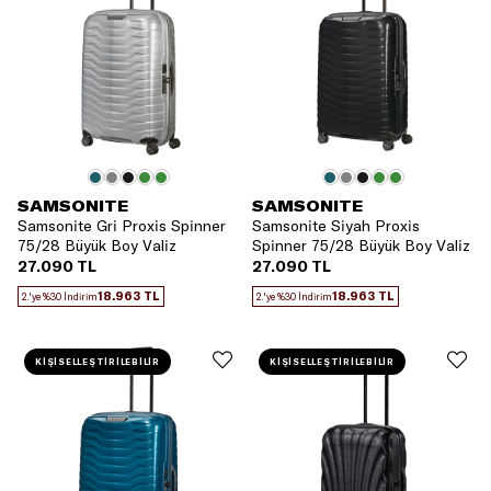
SAMSONITE
SAMSONITE
Samsonite Gri Proxis Spinner
Samsonite Siyah Proxis
75/28 Büyük Boy Valiz
Spinner 75/28 Büyük Boy Valiz
27.090 TL
27.090 TL
18.963 TL
18.963 TL
2.'ye %30 İndirim
2.'ye %30 İndirim
KİŞİSELLEŞTİRİLEBİLİR
KİŞİSELLEŞTİRİLEBİLİR