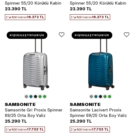
Spinner 55/20 Körüklü Kabin
Spinner 55/20 Körüklü Kabin
Boy Valiz
Boy Valiz
23.390 TL
23.390 TL
16.373 TL
16.373 TL
2.'ye %30 İndirim
2.'ye %30 İndirim
KİŞİSELLEŞTİRİLEBİLİR
KİŞİSELLEŞTİRİLEBİLİR
SAMSONITE
SAMSONITE
Samsonite Gri Proxis Spinner
Samsonite Lacivert Proxis
69/25 Orta Boy Valiz
Spinner 69/25 Orta Boy Valiz
25.290 TL
25.290 TL
17.703 TL
17.703 TL
2.'ye %30 İndirim
2.'ye %30 İndirim