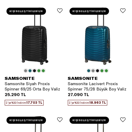
KİŞİSELLEŞTİRİLEBİLİR
KİŞİSELLEŞTİRİLEBİLİR
SAMSONITE
SAMSONITE
Samsonite Siyah Proxis
Samsonite Lacivert Proxis
Spinner 69/25 Orta Boy Valiz
Spinner 75/28 Büyük Boy Valiz
25.290 TL
27.090 TL
17.703 TL
18.963 TL
2.'ye %30 İndirim
2.'ye %30 İndirim
KİŞİSELLEŞTİRİLEBİLİR
KİŞİSELLEŞTİRİLEBİLİR