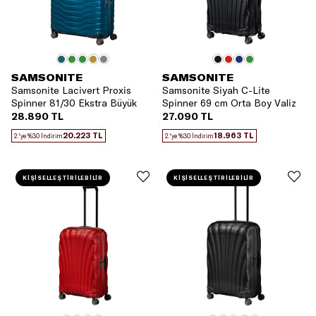
SAMSONITE
SAMSONITE
Samsonite Lacivert Proxis
Samsonite Siyah C-Lite
Spinner 81/30 Ekstra Büyük
Spinner 69 cm Orta Boy Valiz
Boy Valiz
28.890 TL
27.090 TL
20.223 TL
18.963 TL
2.'ye %30 İndirim
2.'ye %30 İndirim
KİŞİSELLEŞTİRİLEBİLİR
KİŞİSELLEŞTİRİLEBİLİR