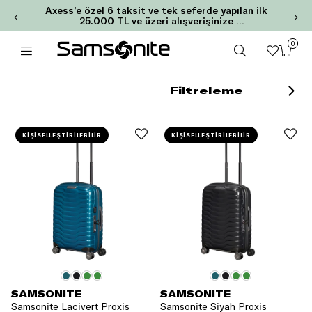
Axess’e özel 6 taksit ve tek seferde yapılan ilk
25.000 TL ve üzeri alışverişinize
2.000 TL Chip-Para!
0
Filtreleme
KİŞİSELLEŞTİRİLEBİLİR
KİŞİSELLEŞTİRİLEBİLİR
SAMSONITE
SAMSONITE
Samsonite Lacivert Proxis
Samsonite Siyah Proxis