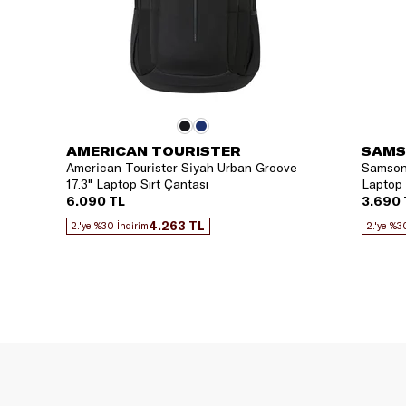
AMERICAN TOURISTER
SAMS
American Tourister Siyah Urban Groove
Samsoni
17.3" Laptop Sırt Çantası
Laptop K
6.090 TL
3.690 
4.263 TL
2.'ye %30 İndirim
2.'ye %3