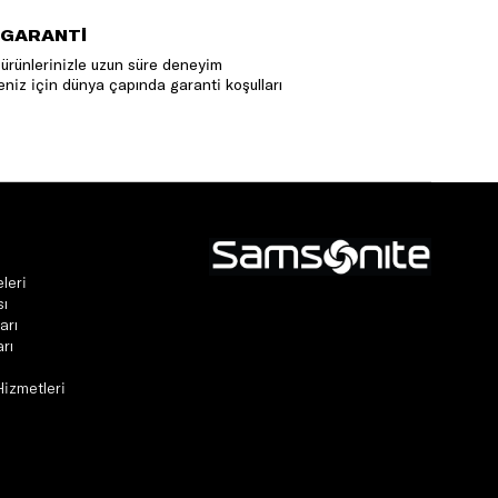
 GARANTİ
ürünlerinizle uzun süre deneyim
niz için dünya çapında garanti koşulları
leri
sı
arı
rı
Hizmetleri