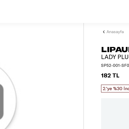
Anasayfa
LIPAU
LADY PLU
SP52-001-SF0
182 TL
2.'ye %30 İn