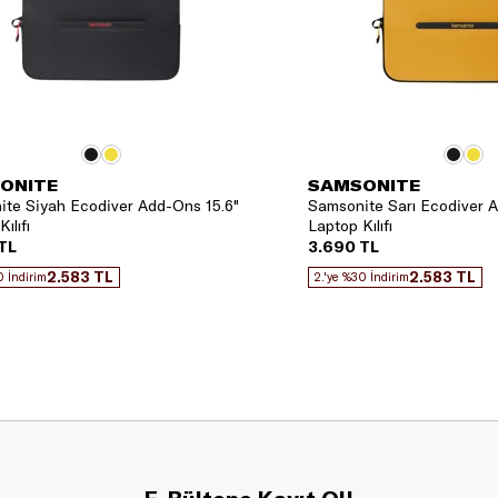
ONITE
SAMSONITE
te Siyah Ecodiver Add-Ons 15.6"
Samsonite Sarı Ecodiver A
ılıfı
Laptop Kılıfı
TL
3.690 TL
2.583 TL
2.583 TL
0 İndirim
2.'ye %30 İndirim