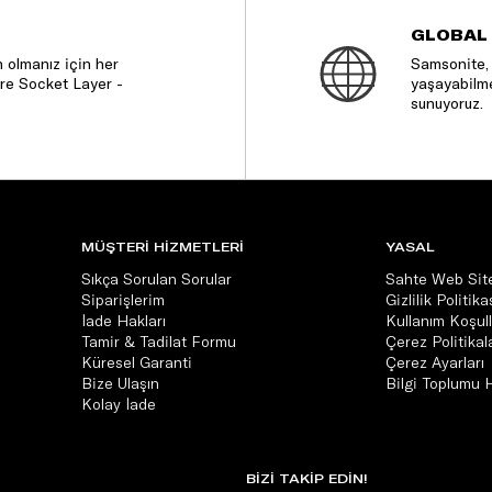
GLOBAL
 olmanız için her
Samsonite, 
re Socket Layer -
yaşayabilme
sunuyoruz.
MÜŞTERİ HİZMETLERİ
YASAL
Sıkça Sorulan Sorular
Sahte Web Site
Siparişlerim
Gizlilik Politika
İade Hakları
Kullanım Koşull
Tamir & Tadilat Formu
Çerez Politikala
Küresel Garanti
Çerez Ayarları
Bize Ulaşın
Bilgi Toplumu 
Kolay İade
BİZİ TAKİP EDİN!