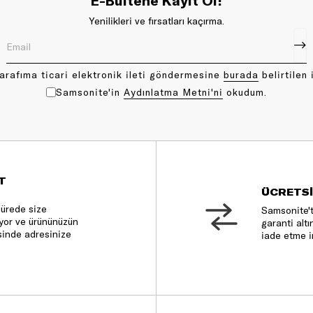
E-Bültene Kayıt Ol!
Yenilikleri ve fırsatları kaçırma.
arafıma ticari elektronik ileti göndermesine
bu rada
belirtilen 
Samsonite'in
Aydınlatma Metni'ni
okudum.
T
ÜCRETSİ
sürede size
Samsonite't
nıyor ve ürününüzün
garanti altı
sinde adresinize
iade etme i