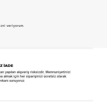
izni veriyorum.
Z İADE
an yapılan alışveriş risksizdir. Memnuniyetinizi
na almak için her siparişinizi ücretsiz olarak
mkanı sunuyoruz.