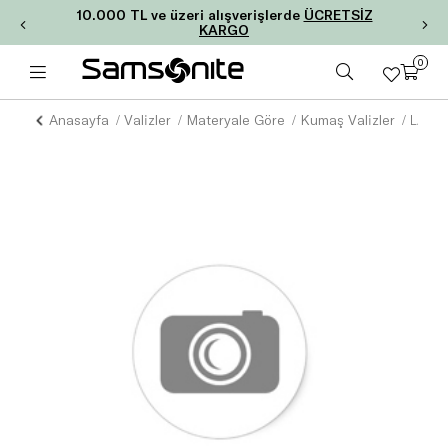
10.000 TL ve üzeri alışverişlerde
ÜCRETSİZ
KARGO
0
Anasayfa
Valizler
Materyale Göre
Kumaş Valizler
LADY 