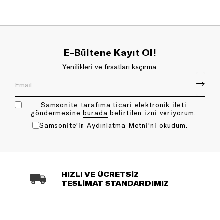
E-Bültene Kayıt Ol!
Yenilikleri ve fırsatları kaçırma.
Samsonite tarafıma ticari elektronik ileti
göndermesine
bu rada
belirtilen izni veriyorum.
Samsonite'in
Aydınlatma Metni'ni
okudum.
HIZLI VE ÜCRETSİZ
TESLİMAT STANDARDIMIZ