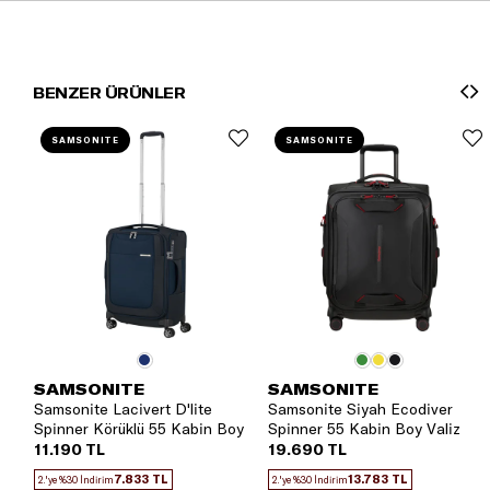
BENZER ÜRÜNLER
SAMSONITE
SAMSONITE
SAMSONITE
SAMSONITE
Samsonite Lacivert D'lite
Samsonite Siyah Ecodiver
Spinner Körüklü 55 Kabin Boy
Spinner 55 Kabin Boy Valiz
Valiz
11.190 TL
19.690 TL
7.833 TL
13.783 TL
2.'ye %30 İndirim
2.'ye %30 İndirim