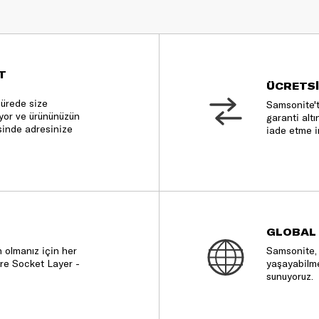
T
ÜCRETSİ
sürede size
Samsonite't
nıyor ve ürününüzün
garanti altı
sinde adresinize
iade etme i
GLOBAL
 olmanız için her
Samsonite, 
re Socket Layer -
yaşayabilme
sunuyoruz.