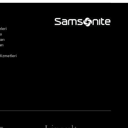
leri
sı
arı
rı
Hizmetleri