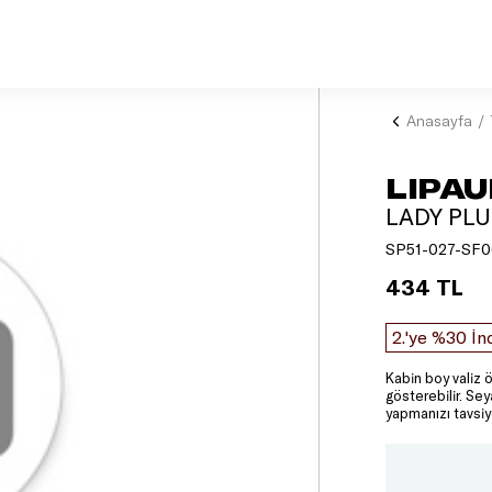
Anasayfa
LIPAU
LADY PL
SP51-027-SF0
434 TL
2.'ye %30 İn
Kabin boy valiz ö
gösterebilir. Se
yapmanızı tavsiy