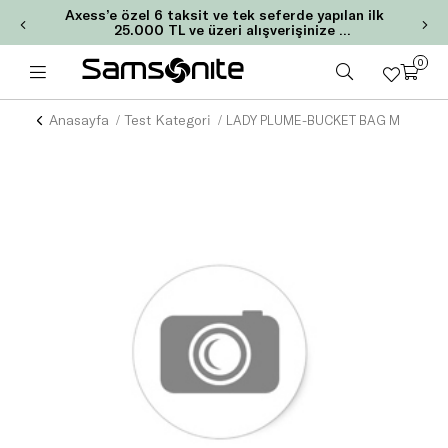
Axess’e özel 6 taksit ve tek seferde yapılan ilk
25.000 TL ve üzeri alışverişinize
2.000 TL Chip-Para!
0
Anasayfa
Test Kategori
LADY PLUME-BUCKET BAG M