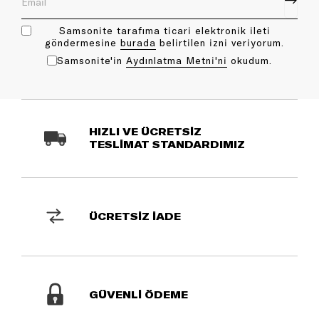
Samsonite tarafıma ticari elektronik ileti
göndermesine
bu rada
belirtilen izni veriyorum.
Samsonite'in
Aydınlatma Metni'ni
okudum.
HIZLI VE ÜCRETSİZ
TESLİMAT STANDARDIMIZ
ÜCRETSİZ İADE
GÜVENLİ ÖDEME