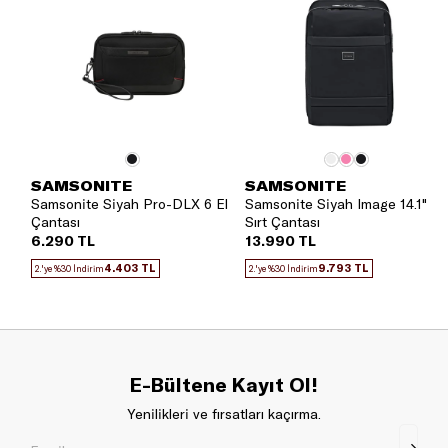
SAMSONITE
SAMSONITE
Samsonite Siyah Pro-DLX 6 El
Samsonite Siyah Image 14.1"
Çantası
Sırt Çantası
6.290 TL
13.990 TL
4.403 TL
9.793 TL
2.'ye %30 İndirim
2.'ye %30 İndirim
E-Bültene Kayıt Ol!
Yenilikleri ve fırsatları kaçırma.