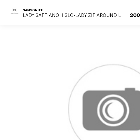
SAMSONITE
200
LADY SAFFIANO II SLG-LADY ZIP AROUND L