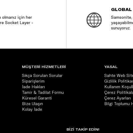
GLOBAL
 olmanız için her
Samsonite, 
re Socket Layer -
yaşayabilme
sunuyoruz.
MÜŞTERİ HİZMETLERİ
YASAL
Sıkça Sorulan Sorular
Sahte Web Site
Siparişlerim
Gizlilik Politika
İade Hakları
Kullanım Koşull
Tamir & Tadilat Formu
Çerez Politikala
Küresel Garanti
Çerez Ayarları
Bize Ulaşın
Bilgi Toplumu 
Kolay İade
BİZİ TAKİP EDİN!