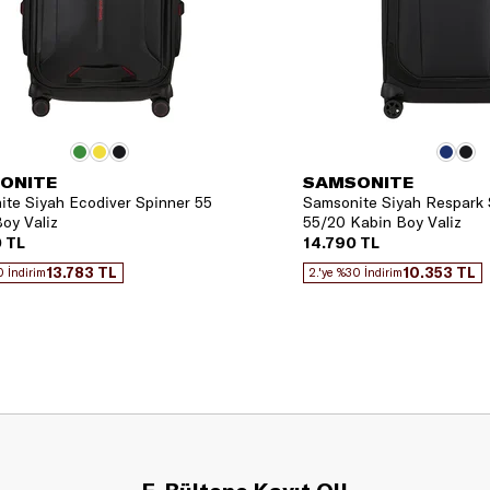
ONITE
SAMSONITE
te Siyah Ecodiver Spinner 55
Samsonite Siyah Respark 
oy Valiz
55/20 Kabin Boy Valiz
 TL
14.790 TL
13.783 TL
10.353 TL
0 İndirim
2.'ye %30 İndirim