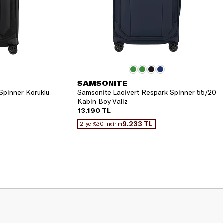
SAMSONITE
Spinner Körüklü
Samsonite Lacivert Respark Spinner 55/20
Kabin Boy Valiz
13.190 TL
9.233 TL
2.'ye %30 İndirim