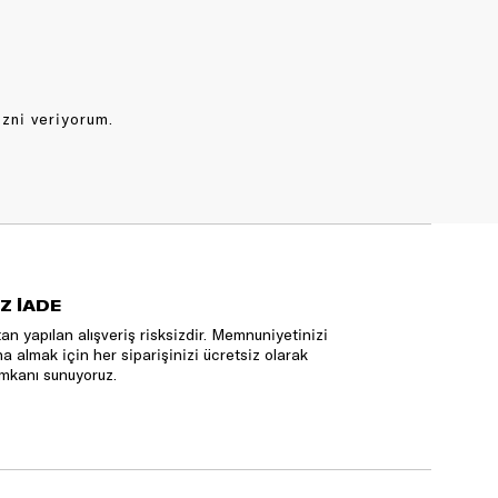
izni veriyorum.
Z İADE
an yapılan alışveriş risksizdir. Memnuniyetinizi
na almak için her siparişinizi ücretsiz olarak
mkanı sunuyoruz.