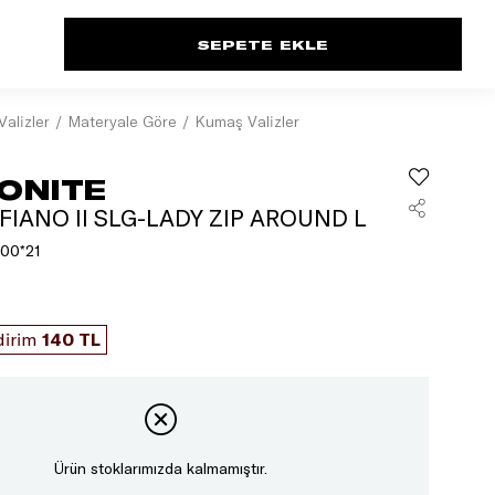
Valizler
Materyale Göre
Kumaş Valizler
ONITE
FIANO II SLG-LADY ZIP AROUND L
00*21
dirim
140 TL
Ürün stoklarımızda kalmamıştır.