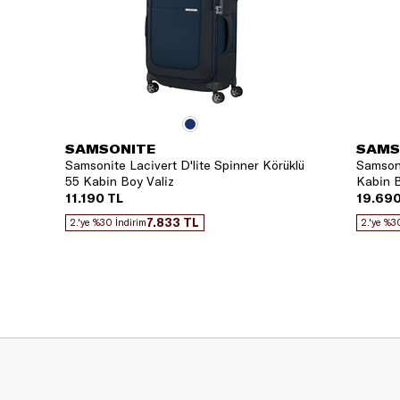
SAMSONITE
SAMS
Samsonite Lacivert D'lite Spinner Körüklü
Samsoni
55 Kabin Boy Valiz
Kabin B
11.190 TL
19.690
7.833 TL
2.'ye %30 İndirim
2.'ye %3