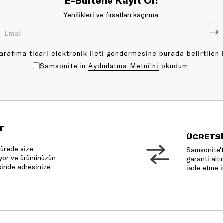
E-Bültene Kayıt Ol!
Yenilikleri ve fırsatları kaçırma.
arafıma ticari elektronik ileti göndermesine
bu rada
belirtilen 
Samsonite'in
Aydınlatma Metni'ni
okudum.
T
ÜCRETSİ
sürede size
Samsonite't
nıyor ve ürününüzün
garanti altı
sinde adresinize
iade etme i