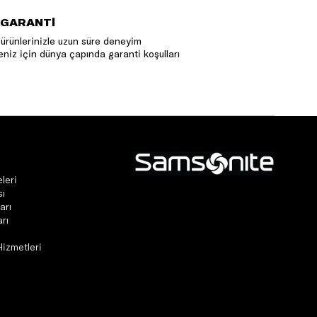
 GARANTİ
ürünlerinizle uzun süre deneyim
niz için dünya çapında garanti koşulları
leri
sı
arı
rı
Hizmetleri