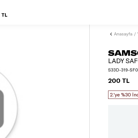
 TL
Anasayfa
SAMS
LADY SAF
S33D-319-SF0
200 TL
2.'ye %30 İn