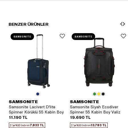
BENZER ÜRÜNLER
SAMSONITE
SAMSONITE
SAMSONITE
SAMSONITE
Samsonite Lacivert D'lite
Samsonite Siyah Ecodiver
Spinner Körüklü 55 Kabin Boy
Spinner 55 Kabin Boy Valiz
Valiz
11.190 TL
19.690 TL
7.833 TL
13.783 TL
2.'ye %30 İndirim
2.'ye %30 İndirim