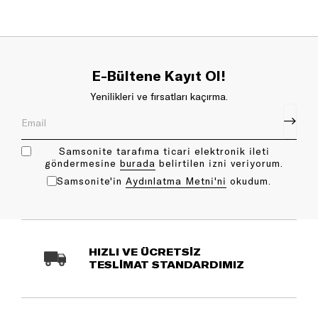
E-Bültene Kayıt Ol!
Yenilikleri ve fırsatları kaçırma.
Samsonite tarafıma ticari elektronik ileti
göndermesine
bu rada
belirtilen izni veriyorum.
Samsonite'in
Aydınlatma Metni'ni
okudum.
HIZLI VE ÜCRETSİZ
TESLİMAT STANDARDIMIZ