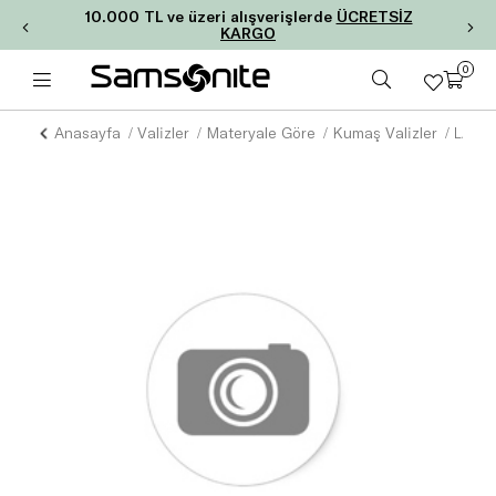
10.000 TL ve üzeri alışverişlerde
ÜCRETSİZ
KARGO
0
Anasayfa
Valizler
Materyale Göre
Kumaş Valizler
LADY 