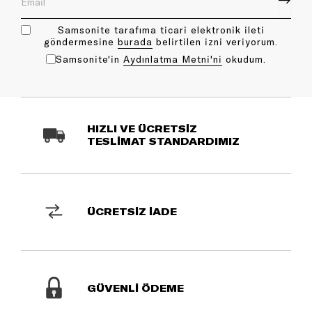
Samsonite tarafıma ticari elektronik ileti
göndermesine
bu rada
belirtilen izni veriyorum.
Samsonite'in
Aydınlatma Metni'ni
okudum.
HIZLI VE ÜCRETSİZ
TESLİMAT STANDARDIMIZ
ÜCRETSİZ İADE
GÜVENLİ ÖDEME