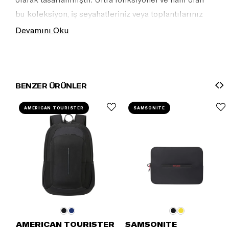
bu koleksiyon, iş seyahatleriniz veya toplantılarınız
için vazgeçilmez bir yol arkadaşı olacak.
Devamını Oku
BENZER ÜRÜNLER
AMERICAN TOURISTER
SAMSONITE
AMERICAN TOURISTER
SAMSONITE