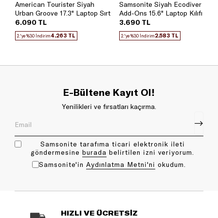
American Tourister Siyah
Samsonite Siyah Ecodiver
Urban Groove 17.3" Laptop Sırt
Add-Ons 15.6" Laptop Kılıfı
Çantası
6.090 TL
3.690 TL
4.263 TL
2.583 TL
2.'ye %30 İndirim
2.'ye %30 İndirim
E-Bültene Kayıt Ol!
Yenilikleri ve fırsatları kaçırma.
Samsonite tarafıma ticari elektronik ileti
göndermesine
bu rada
belirtilen izni veriyorum.
Samsonite'in
Aydınlatma Metni'ni
okudum.
HIZLI VE ÜCRETSİZ