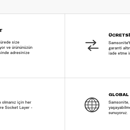
T
ÜCRETSİ
sürede size
Samsonite't
nıyor ve ürününüzün
garanti altı
sinde adresinize
iade etme i
GLOBAL
 olmanız için her
Samsonite, 
re Socket Layer -
yaşayabilme
sunuyoruz.