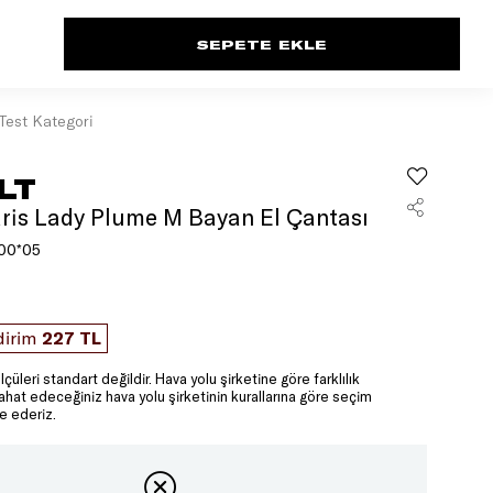
Test Kategori
LT
aris Lady Plume M Bayan El Çantası
00*05
dirim
227 TL
lçüleri standart değildir. Hava yolu şirketine göre farklılık
yahat edeceğiniz hava yolu şirketinin kurallarına göre seçim
e ederiz.