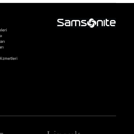
leri
sı
arı
rı
Hizmetleri