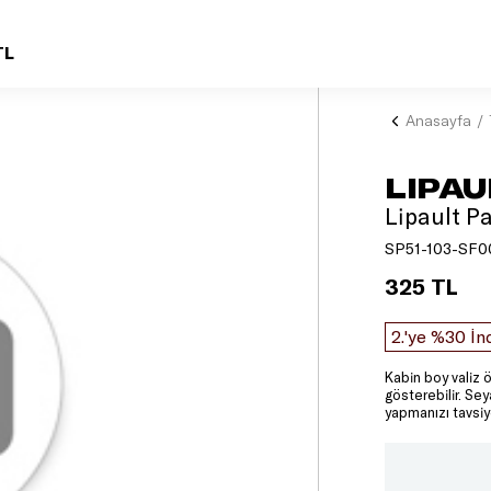
TL
Anasayfa
LIPAU
Lipault P
SP51-103-SF0
325 TL
2.'ye %30 İn
Kabin boy valiz ö
gösterebilir. Se
yapmanızı tavsiy