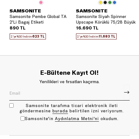
SAMSONITE
SAMSONITE
Samsonite Pembe Global TA
Samsonite Siyah Spinner
2'Li Bagaj Etiketi
Upscape Körüklü 75/28 Büyük
Boy Valiz
890 TL
16.690 TL
623 TL
11.683 TL
2.'ye %30 İndirim
2.'ye %30 İndirim
E-Bültene Kayıt Ol!
Yenilikleri ve fırsatları kaçırma.
Samsonite tarafıma ticari elektronik ileti
göndermesine
bu rada
belirtilen izni veriyorum.
Samsonite'in
Aydınlatma Metni'ni
okudum.