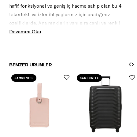
hafif, fonksiyonel ve geniş iç hacme sahip olan bu 4
tekerlekli valizler ihtiyaçlarınız için aradığınız
özelliklerde. Ana renklerin yanı sıra canlı ve renkli
sezon renkleriyle de tasarlanan koleksiyo,n doğal ve
Devamını Oku
zarif görünümüyle diğer ürünlerle de eşleştirerek
koleksiyonunuzu genişletebilirsiniz.
BENZER ÜRÜNLER
SAMSONITE
SAMSONITE