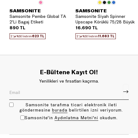
SAMSONITE
SAMSONITE
Samsonite Pembe Global TA
Samsonite Siyah Spinner
2'Li Bagaj Etiketi
Upscape Körüklü 75/28 Büyük
Boy Valiz
890 TL
16.690 TL
623 TL
11.683 TL
2.'ye %30 İndirim
2.'ye %30 İndirim
E-Bültene Kayıt Ol!
Yenilikleri ve fırsatları kaçırma.
Samsonite tarafıma ticari elektronik ileti
göndermesine
bu rada
belirtilen izni veriyorum.
Samsonite'in
Aydınlatma Metni'ni
okudum.