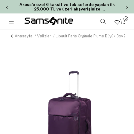
Axess’e özel 6 taksit ve tek seferde yapılan ilk
25.000 TL ve üzeri alışverişinize
2.000 TL Chip-Para!
0
Anasayfa
Valizler
Lipault Paris Orginale Plume Büyük Boy 72 cm