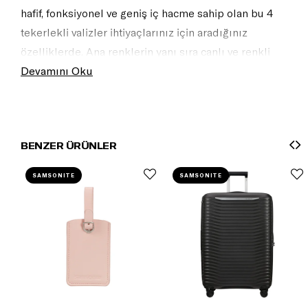
hafif, fonksiyonel ve geniş iç hacme sahip olan bu 4
tekerlekli valizler ihtiyaçlarınız için aradığınız
özelliklerde. Ana renklerin yanı sıra canlı ve renkli
sezon renkleriyle de tasarlanan koleksiyo,n doğal ve
Devamını Oku
zarif görünümüyle diğer ürünlerle de eşleştirerek
koleksiyonunuzu genişletebilirsiniz.
BENZER ÜRÜNLER
SAMSONITE
SAMSONITE