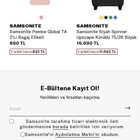
SAMSONITE
SAMSONITE
Samsonite Pembe Global TA
Samsonite Siyah Spinner
2'Li Bagaj Etiketi
Upscape Körüklü 75/28 Büyük
Boy Valiz
890 TL
16.690 TL
623 TL
11.683 TL
2.'ye %30 İndirim
2.'ye %30 İndirim
E-Bültene Kayıt Ol!
Yenilikleri ve fırsatları kaçırma.
Samsonite tarafıma ticari elektronik ileti
göndermesine
bu rada
belirtilen izni veriyorum.
Samsonite'in
Aydınlatma Metni'ni
okudum.