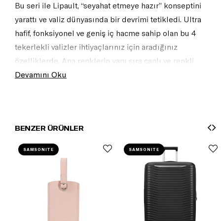
Bu seri ile Lipault, “seyahat etmeye hazır” konseptini
yarattı ve valiz dünyasında bir devrimi tetikledi. Ultra
hafif, fonksiyonel ve geniş iç hacme sahip olan bu 4
tekerlekli valizler ihtiyaçlarınız için aradığınız
özelliklerde. Ana renklerin yanı sıra canlı ve renkli
sezon renkleriyle de tasarlanan koleksiyo,n doğal ve
Devamını Oku
zarif görünümüyle diğer ürünlerle de eşleştirerek
koleksiyonunuzu genişletebilirsiniz.
BENZER ÜRÜNLER
SAMSONITE
SAMSONITE