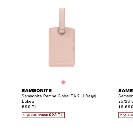
SAMSONITE
SAMS
Samsonite Pembe Global TA 2'Li Bagaj
Samsoni
Etiketi
75/28 B
890 TL
16.690
623 TL
2.'ye %30 İndirim
2.'ye %3