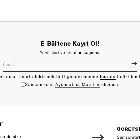
E-Bültene Kayıt Ol!
Yenilikleri ve fırsatları kaçırma.
arafıma ticari elektronik ileti göndermesine
bu rada
belirtilen 
Samsonite'in
Aydınlatma Metni'ni
okudum.
T
ÜCRETSİ
sürede size
Samsonite't