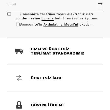
Samsonite tarafıma ticari elektronik ileti
göndermesine
bu rada
belirtilen izni veriyorum.
Samsonite'in
Aydınlatma Metni'ni
okudum.
HIZLI VE ÜCRETSİZ
TESLİMAT STANDARDIMIZ
ÜCRETSİZ İADE
GÜVENLİ ÖDEME