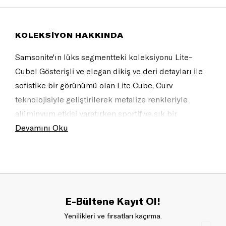
KOLEKSİYON HAKKINDA
Samsonite'ın lüks segmentteki koleksiyonu Lite-
Cube! Gösterişli ve elegan dikiş ve deri detayları ile
sofistike bir görünümü olan Lite Cube, Curv
teknolojisiyle geliştirilerek metalize renkleriyle
alüminyum etkisi yaratırken sportif ve şık bir
görünüm de sağlıyor. Fonksiyonel iç dizayn sistemi ve
Devamını Oku
yumuşak dokunuşlu tutma sapları ile Lite-Cube DLX
son derece şık, zahmetsiz ve daha hafif bir seyahat
deneyimi sunuyor. <br/><br/><img
src="""//shop.samsonite.co.uk/images/engl/grfx/sams_m
in-eu.jpg"""" alt=""""Made in Europe""""/>"
E-Bültene Kayıt Ol!
Yenilikleri ve fırsatları kaçırma.