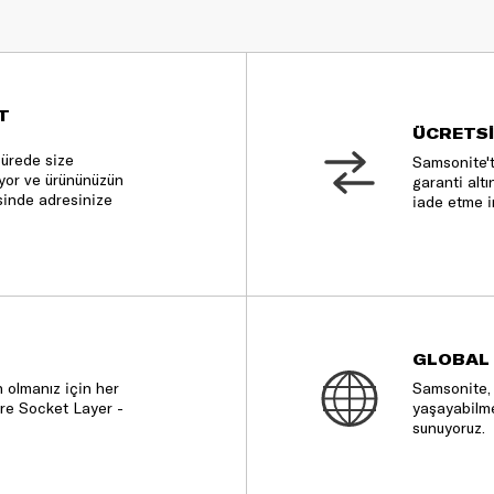
T
ÜCRETSİ
sürede size
Samsonite't
nıyor ve ürününüzün
garanti altı
sinde adresinize
iade etme i
GLOBAL
 olmanız için her
Samsonite, 
re Socket Layer -
yaşayabilme
sunuyoruz.