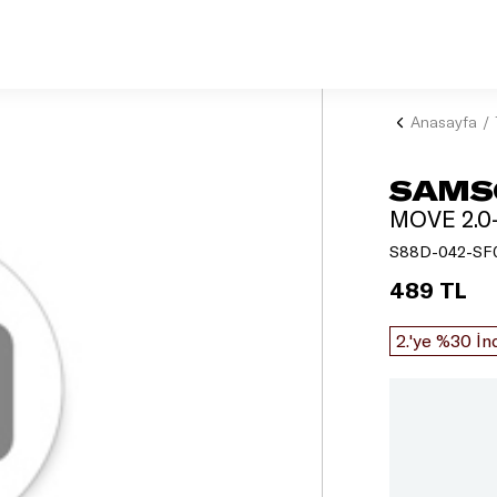
Anasayfa
SAMS
MOVE 2.0
S88D-042-SF0
489 TL
2.'ye %30 İn