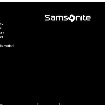
leri
sı
arı
rı
Hizmetleri