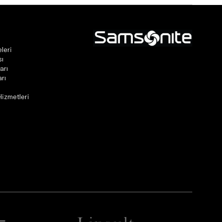
leri
sı
arı
rı
Hizmetleri