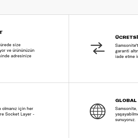
T
ÜCRETSİ
sürede size
Samsonite't
nıyor ve ürününüzün
garanti altı
sinde adresinize
iade etme i
GLOBAL
 olmanız için her
Samsonite, 
re Socket Layer -
yaşayabilme
sunuyoruz.