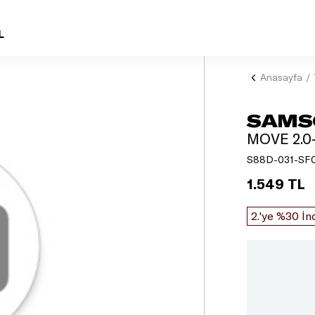
L
Anasayfa
SAMS
MOVE 2.
S88D-031-SF0
1.549 TL
2.'ye %30 İn