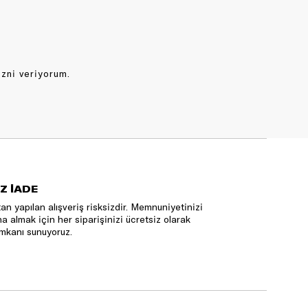
izni veriyorum.
Z İADE
an yapılan alışveriş risksizdir. Memnuniyetinizi
na almak için her siparişinizi ücretsiz olarak
mkanı sunuyoruz.