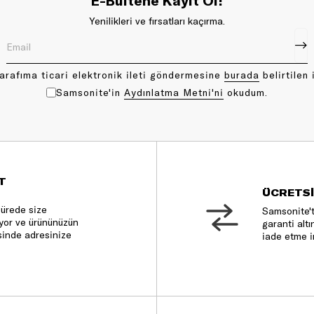
E-Bültene Kayıt Ol!
Yenilikleri ve fırsatları kaçırma.
arafıma ticari elektronik ileti göndermesine
bu rada
belirtilen 
Samsonite'in
Aydınlatma Metni'ni
okudum.
T
ÜCRETSİ
sürede size
Samsonite't
nıyor ve ürününüzün
garanti altı
sinde adresinize
iade etme i