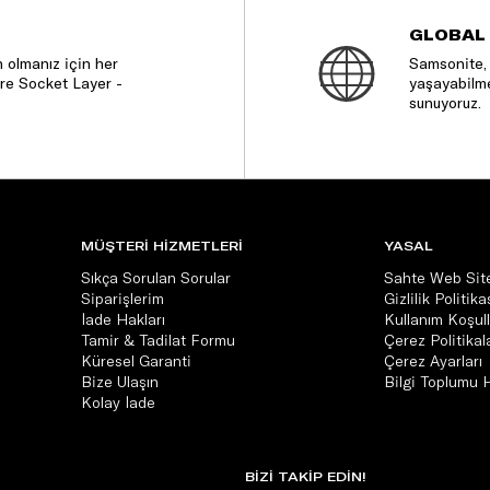
GLOBAL
 olmanız için her
Samsonite, 
re Socket Layer -
yaşayabilme
sunuyoruz.
MÜŞTERİ HİZMETLERİ
YASAL
Sıkça Sorulan Sorular
Sahte Web Site
Siparişlerim
Gizlilik Politika
İade Hakları
Kullanım Koşull
Tamir & Tadilat Formu
Çerez Politikala
Küresel Garanti
Çerez Ayarları
Bize Ulaşın
Bilgi Toplumu 
Kolay İade
BİZİ TAKİP EDİN!