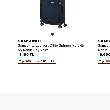
SAMSONITE
SAMS
Samsonite Lacivert D'lite Spinner Körüklü
Samsoni
55 Kabin Boy Valiz
Kabin B
11.190 TL
19.690
7.833 TL
2.'ye %30 İndirim
2.'ye %3