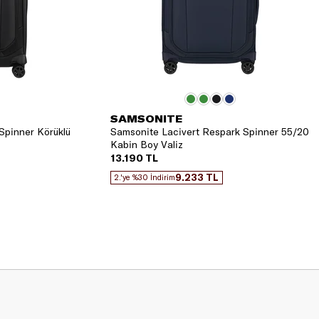
SAMSONITE
Spinner Körüklü
Samsonite Lacivert Respark Spinner 55/20
Kabin Boy Valiz
13.190 TL
9.233 TL
2.'ye %30 İndirim