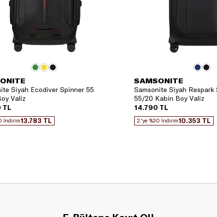
ONITE
SAMSONITE
te Siyah Ecodiver Spinner 55
Samsonite Siyah Respark 
oy Valiz
55/20 Kabin Boy Valiz
 TL
14.790 TL
13.783 TL
10.353 TL
0 İndirim
2.'ye %30 İndirim