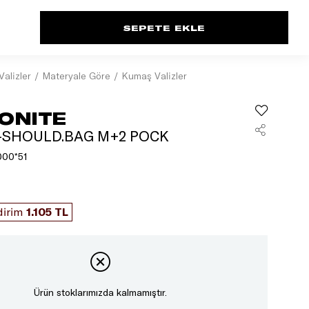
Valizler
Materyale Göre
Kumaş Valizler
ONITE
0-SHOULD.BAG M+2 POCK
00*51
dirim
1.105 TL
Ürün stoklarımızda kalmamıştır.