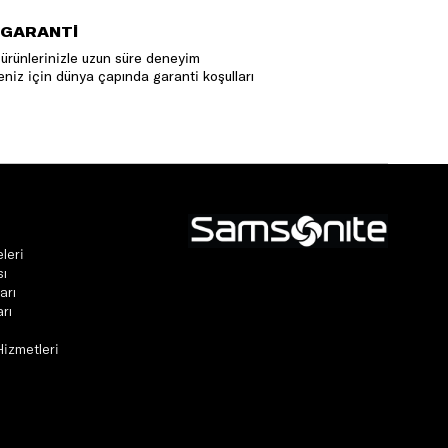
 GARANTİ
ürünlerinizle uzun süre deneyim
niz için dünya çapında garanti koşulları
leri
sı
arı
rı
Hizmetleri