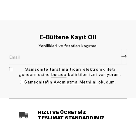
E-Bültene Kayıt Ol!
Yenilikleri ve fırsatları kaçırma.
Samsonite tarafıma ticari elektronik ileti
göndermesine
bu rada
belirtilen izni veriyorum.
Samsonite'in
Aydınlatma Metni'ni
okudum.
HIZLI VE ÜCRETSİZ
TESLİMAT STANDARDIMIZ