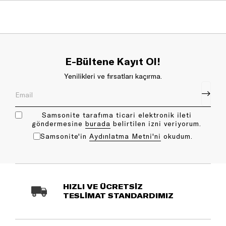
E-Bültene Kayıt Ol!
Yenilikleri ve fırsatları kaçırma.
Samsonite tarafıma ticari elektronik ileti
göndermesine
bu rada
belirtilen izni veriyorum.
Samsonite'in
Aydınlatma Metni'ni
okudum.
HIZLI VE ÜCRETSİZ
TESLİMAT STANDARDIMIZ