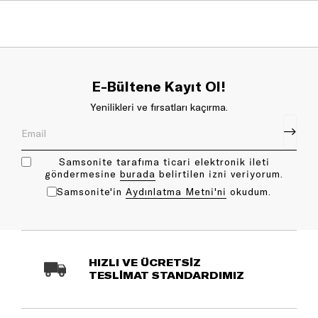
E-Bültene Kayıt Ol!
Yenilikleri ve fırsatları kaçırma.
Samsonite tarafıma ticari elektronik ileti
göndermesine
bu rada
belirtilen izni veriyorum.
Samsonite'in
Aydınlatma Metni'ni
okudum.
HIZLI VE ÜCRETSİZ
TESLİMAT STANDARDIMIZ