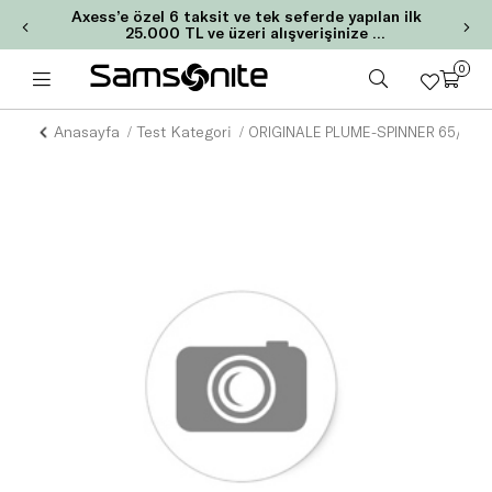
Axess’e özel 6 taksit ve tek seferde yapılan ilk
25.000 TL ve üzeri alışverişinize
2.000 TL Chip-Para!
0
Anasayfa
Test Kategori
ORIGINALE PLUME-SPINNER 65/24 F