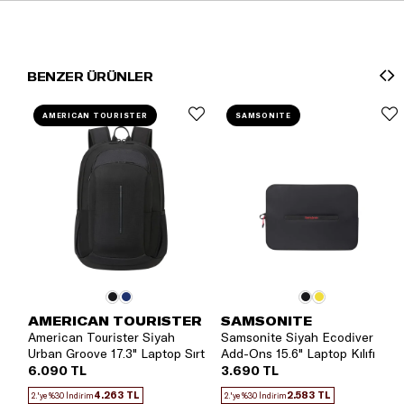
BENZER ÜRÜNLER
AMERICAN TOURISTER
SAMSONITE
AMERICAN TOURISTER
SAMSONITE
American Tourister Siyah
Samsonite Siyah Ecodiver
Urban Groove 17.3" Laptop Sırt
Add-Ons 15.6" Laptop Kılıfı
Çantası
6.090 TL
3.690 TL
4.263 TL
2.583 TL
2.'ye %30 İndirim
2.'ye %30 İndirim