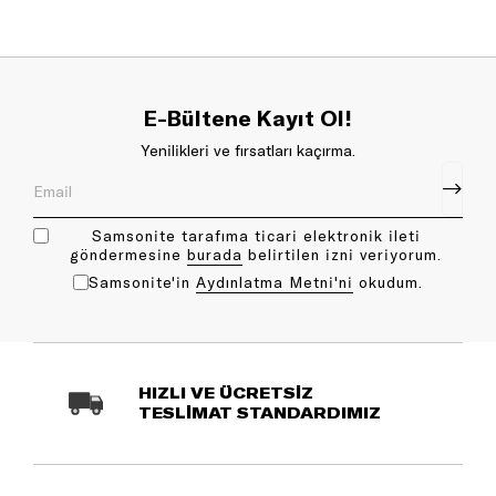
E-Bültene Kayıt Ol!
Yenilikleri ve fırsatları kaçırma.
Samsonite tarafıma ticari elektronik ileti
göndermesine
bu rada
belirtilen izni veriyorum.
Samsonite'in
Aydınlatma Metni'ni
okudum.
HIZLI VE ÜCRETSİZ
TESLİMAT STANDARDIMIZ