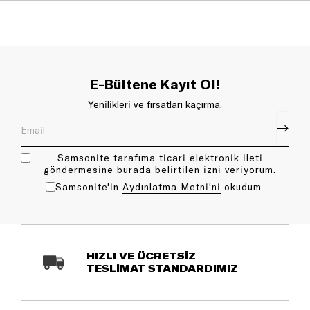
E-Bültene Kayıt Ol!
Yenilikleri ve fırsatları kaçırma.
Samsonite tarafıma ticari elektronik ileti
göndermesine
bu rada
belirtilen izni veriyorum.
Samsonite'in
Aydınlatma Metni'ni
okudum.
HIZLI VE ÜCRETSİZ
TESLİMAT STANDARDIMIZ