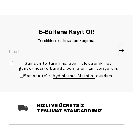
E-Bültene Kayıt Ol!
Yenilikleri ve fırsatları kaçırma.
Samsonite tarafıma ticari elektronik ileti
göndermesine
bu rada
belirtilen izni veriyorum.
Samsonite'in
Aydınlatma Metni'ni
okudum.
HIZLI VE ÜCRETSİZ
TESLİMAT STANDARDIMIZ