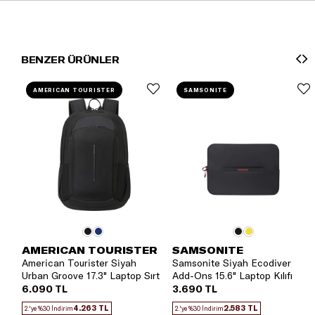
BENZER ÜRÜNLER
AMERICAN TOURISTER
SAMSONITE
AMERICAN TOURISTER
SAMSONITE
American Tourister Siyah
Samsonite Siyah Ecodiver
Urban Groove 17.3" Laptop Sırt
Add-Ons 15.6" Laptop Kılıfı
Çantası
6.090 TL
3.690 TL
4.263 TL
2.583 TL
2.'ye %30 İndirim
2.'ye %30 İndirim