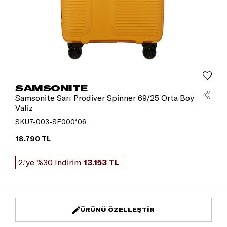
SAMSONITE
Samsonite Sarı Prodiver Spinner 69/25 Orta Boy
Valiz
SKU7-003-SF000*06
18.790 TL
2.'ye %30 İndirim
13.153 TL
ÜRÜNÜ ÖZELLEŞTIR