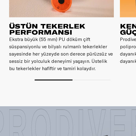
ÜSTÜN TEKERLEK
KEN
PERFORMANSI
GÜ
Ekstra büyük (55 mm) PU döküm çift
Prodive
süspansiyonlu ve bilyalı rulmanlı tekerlekler
polipro
sayesinde her yüzeyde son derece pürüzsüz ve
dayanık
sessiz bir yolculuk deneyimi yaşayın. Üstelik
dayanık
bu tekerlekler hafiftir ve tamiri kolaydır.
PRODIVE