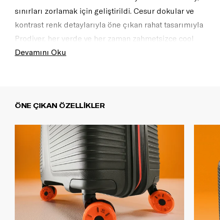
sınırları zorlamak için geliştirildi. Cesur dokular ve
kontrast renk detaylarıyla öne çıkan rahat tasarımıyla
Prodiver, her yerde ve her zaman zahmetsizce cool
bir şekilde seyahat etmek isteyenler için mükemmel
Devamını Oku
bir seçimdir.
ÖNE ÇIKAN ÖZELLİKLER