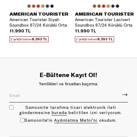
AMERICAN TOURISTER
AMERICAN TOURISTER
American Tourister Siyah
American Tourister Lacivert
Soundbox 67/24 Körüklü Orta
Soundbox 67/24 Körüklü Orta
Boy Valiz
Boy Valiz
11.990 TL
11.990 TL
8.393 TL
8.393 TL
2.'ye %30 İndirim
2.'ye %30 İndirim
E-Bültene Kayıt Ol!
Yenilikleri ve fırsatları kaçırma.
Samsonite tarafıma ticari elektronik ileti
göndermesine
bu rada
belirtilen izni veriyorum.
Samsonite'in
Aydınlatma Metni'ni
okudum.