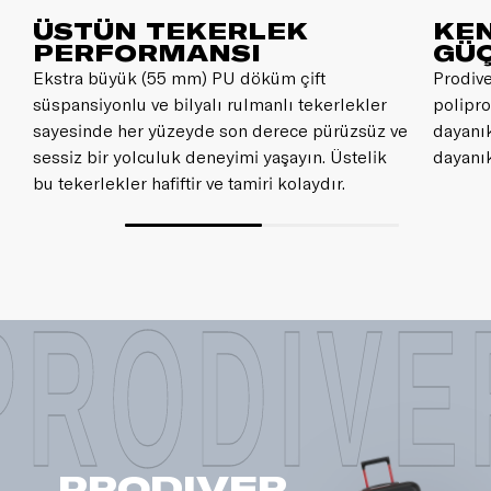
ÜSTÜN TEKERLEK
KEN
PERFORMANSI
GÜ
Ekstra büyük (55 mm) PU döküm çift
Prodive
süspansiyonlu ve bilyalı rulmanlı tekerlekler
polipro
sayesinde her yüzeyde son derece pürüzsüz ve
dayanık
sessiz bir yolculuk deneyimi yaşayın. Üstelik
dayanık
bu tekerlekler hafiftir ve tamiri kolaydır.
PRODIVE
PRODIVER