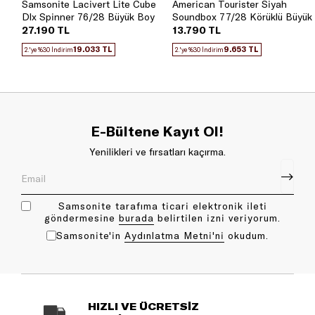
Samsonite Lacivert Lite Cube
American Tourister Siyah
Dlx Spinner 76/28 Büyük Boy
Soundbox 77/28 Körüklü Büyük
Valiz
Boy Valiz
27.190 TL
13.790 TL
19.033 TL
9.653 TL
2.'ye %30 İndirim
2.'ye %30 İndirim
E-Bültene Kayıt Ol!
Yenilikleri ve fırsatları kaçırma.
Samsonite tarafıma ticari elektronik ileti
göndermesine
bu rada
belirtilen izni veriyorum.
Samsonite'in
Aydınlatma Metni'ni
okudum.
HIZLI VE ÜCRETSİZ