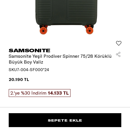
SAMSONITE
Samsonite Yeşil Prodiver Spinner 75/28 Körüklü
Büyük Boy Valiz
SKU7-004-SF000*24
20.190 TL
2.'ye %30 İndirim
14.133 TL