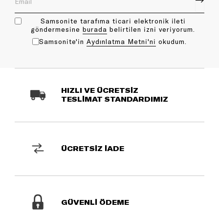
Samsonite tarafıma ticari elektronik ileti
göndermesine
bu rada
belirtilen izni veriyorum.
Samsonite'in
Aydınlatma Metni'ni
okudum.
HIZLI VE ÜCRETSİZ
TESLİMAT STANDARDIMIZ
ÜCRETSİZ İADE
GÜVENLİ ÖDEME