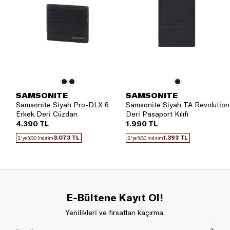
SAMSONITE
SAMSONITE
Samsonite Siyah Pro-DLX 6
Samsonite Siyah TA Revolution
Erkek Deri Cüzdan
Deri Pasaport Kılıfı
4.390 TL
1.990 TL
3.073 TL
1.393 TL
2.'ye %30 İndirim
2.'ye %30 İndirim
E-Bültene Kayıt Ol!
Yenilikleri ve fırsatları kaçırma.