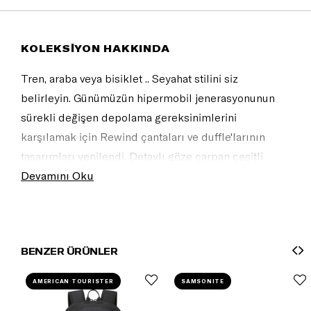
KOLEKSİYON HAKKINDA
Tren, araba veya bisiklet .. Seyahat stilini siz
belirleyin. Günümüzün hipermobil jenerasyonunun
sürekli değişen depolama gereksinimlerini
karşılamak için Rewind çantaları ve duffle'larının
tasarımları yenilendi. Detaylı göze çarpan çeşitli
renkleri, geniş bir işlevsel özellik yelpazesine sahip
Devamını Oku
çağdaş tasarım ile birleşti.
BENZER ÜRÜNLER
AMERICAN TOURISTER
SAMSONITE