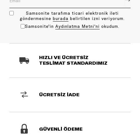
Samsonite tarafıma ticari elektronik ileti
göndermesine
bu rada
belirtilen izni veriyorum.
Samsonite'in
Aydınlatma Metni'ni
okudum.
HIZLI VE ÜCRETSİZ
TESLİMAT STANDARDIMIZ
ÜCRETSİZ İADE
GÜVENLİ ÖDEME