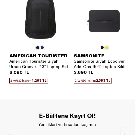
AMERICAN TOURISTER
SAMSONITE
American Tourister Siyah
Samsonite Siyah Ecodiver
Urban Groove 17.3" Laptop Sırt
Add-Ons 15.6" Laptop Kılıfı
Çantası
6.090 TL
3.690 TL
4.263 TL
2.583 TL
2.'ye %30 İndirim
2.'ye %30 İndirim
E-Bültene Kayıt Ol!
Yenilikleri ve fırsatları kaçırma.