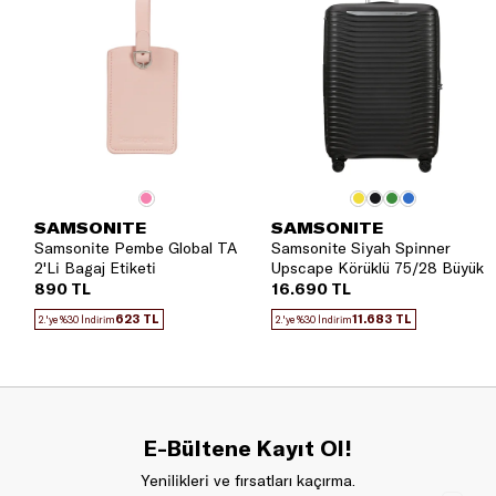
SAMSONITE
SAMSONITE
Samsonite Pembe Global TA
Samsonite Siyah Spinner
2'Li Bagaj Etiketi
Upscape Körüklü 75/28 Büyük
Boy Valiz
890 TL
16.690 TL
623 TL
11.683 TL
2.'ye %30 İndirim
2.'ye %30 İndirim
E-Bültene Kayıt Ol!
Yenilikleri ve fırsatları kaçırma.