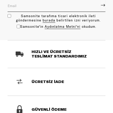
Samsonite tarafıma ticari elektronik ileti
göndermesine
bu rada
belirtilen izni veriyorum.
Samsonite'in
Aydınlatma Metni'ni
okudum.
HIZLI VE ÜCRETSİZ
TESLİMAT STANDARDIMIZ
ÜCRETSİZ İADE
GÜVENLİ ÖDEME