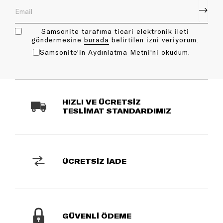
Samsonite tarafıma ticari elektronik ileti
göndermesine
bu rada
belirtilen izni veriyorum.
Samsonite'in
Aydınlatma Metni'ni
okudum.
HIZLI VE ÜCRETSİZ
TESLİMAT STANDARDIMIZ
ÜCRETSİZ İADE
GÜVENLİ ÖDEME