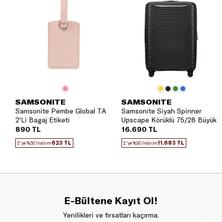
SAMSONITE
SAMSONITE
Samsonite Pembe Global TA
Samsonite Siyah Spinner
2'Li Bagaj Etiketi
Upscape Körüklü 75/28 Büyük
Boy Valiz
890 TL
16.690 TL
623 TL
11.683 TL
2.'ye %30 İndirim
2.'ye %30 İndirim
E-Bültene Kayıt Ol!
Yenilikleri ve fırsatları kaçırma.