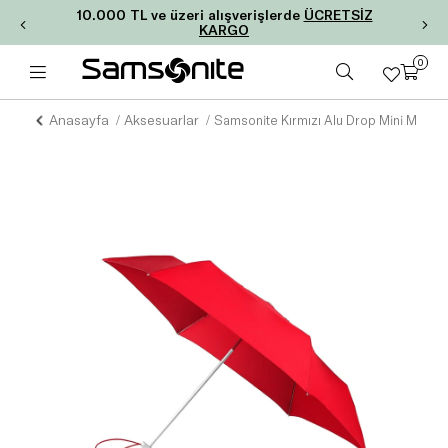
10.000 TL ve üzeri alışverişlerde
ÜCRETSİZ
KARGO
0
Anasayfa
Aksesuarlar