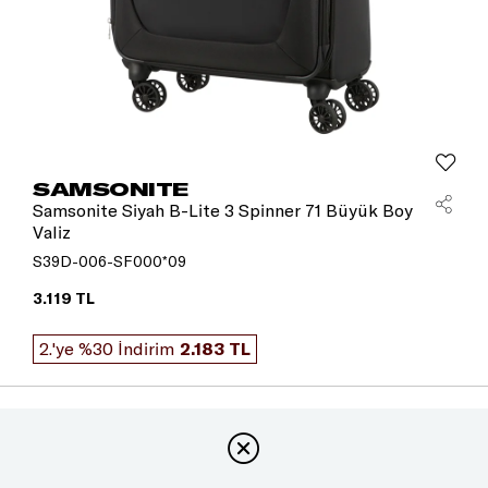
SAMSONITE
Samsonite Siyah B-Lite 3 Spinner 71 Büyük Boy
Valiz
S39D-006-SF000*09
3.119 TL
2.'ye %30 İndirim
2.183 TL