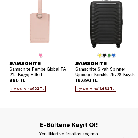
SAMSONITE
SAMSONITE
Samsonite Pembe Global TA
Samsonite Siyah Spinner
2'Li Bagaj Etiketi
Upscape Körüklü 75/28 Büyük
Boy Valiz
890 TL
16.690 TL
623 TL
11.683 TL
2.'ye %30 İndirim
2.'ye %30 İndirim
E-Bültene Kayıt Ol!
Yenilikleri ve fırsatları kaçırma.