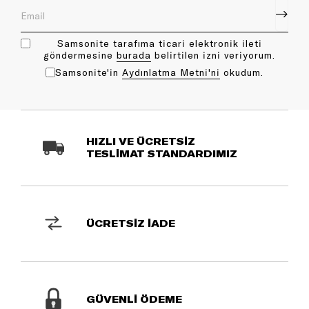
Samsonite tarafıma ticari elektronik ileti
göndermesine
bu rada
belirtilen izni veriyorum.
Samsonite'in
Aydınlatma Metni'ni
okudum.
HIZLI VE ÜCRETSİZ
TESLİMAT STANDARDIMIZ
ÜCRETSİZ İADE
GÜVENLİ ÖDEME