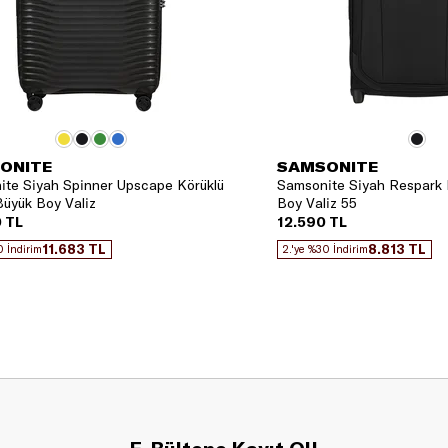
ONITE
SAMSONITE
te Siyah Spinner Upscape Körüklü
Samsonite Siyah Respark 
üyük Boy Valiz
Boy Valiz 55
 TL
12.590 TL
11.683 TL
8.813 TL
0 İndirim
2.'ye %30 İndirim