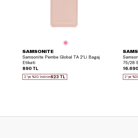
SAMSONITE
SAMS
Samsonite Pembe Global TA 2'Li Bagaj
Samsoni
Etiketi
75/28 B
890 TL
16.690
623 TL
2.'ye %30 İndirim
2.'ye %3