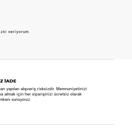
izni veriyorum.
Z İADE
an yapılan alışveriş risksizdir. Memnuniyetinizi
na almak için her siparişinizi ücretsiz olarak
mkanı sunuyoruz.