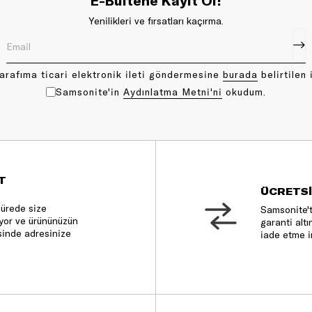
E-Bültene Kayıt Ol!
Yenilikleri ve fırsatları kaçırma.
arafıma ticari elektronik ileti göndermesine
bu rada
belirtilen 
Samsonite'in
Aydınlatma Metni'ni
okudum.
T
ÜCRETSİ
sürede size
Samsonite't
nıyor ve ürününüzün
garanti altı
sinde adresinize
iade etme i