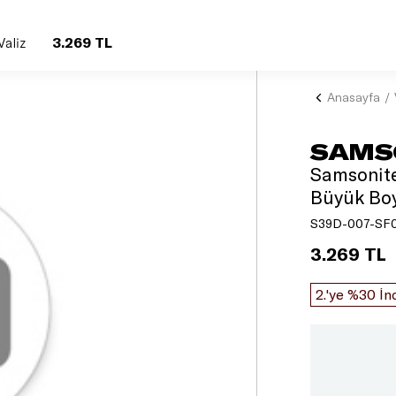
3.269 TL
Valiz
Anasayfa
SAMS
Samsonite
Büyük Boy
S39D-007-SF
3.269 TL
2.'ye %30 İn