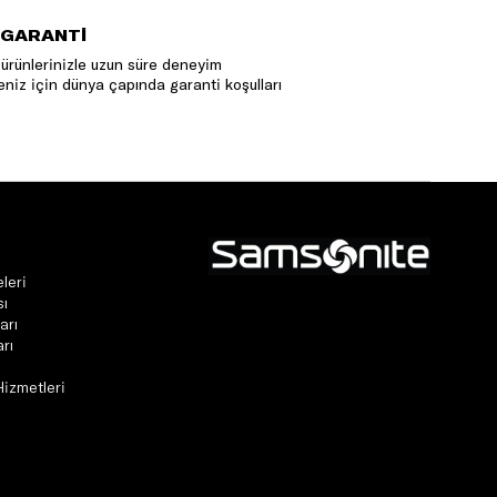
 GARANTİ
ürünlerinizle uzun süre deneyim
niz için dünya çapında garanti koşulları
leri
sı
arı
rı
Hizmetleri