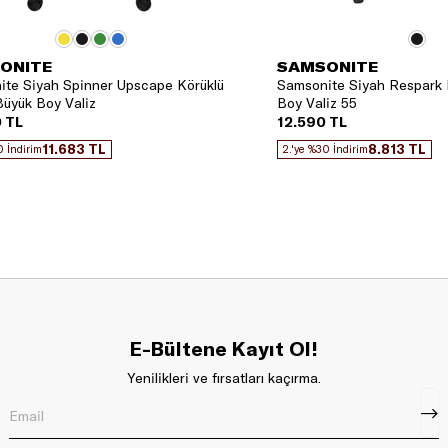
ONITE
SAMSONITE
te Siyah Spinner Upscape Körüklü
Samsonite Siyah Respark 
üyük Boy Valiz
Boy Valiz 55
 TL
12.590 TL
11.683 TL
8.813 TL
0 İndirim
2.'ye %30 İndirim
E-Bültene Kayıt Ol!
Yenilikleri ve fırsatları kaçırma.