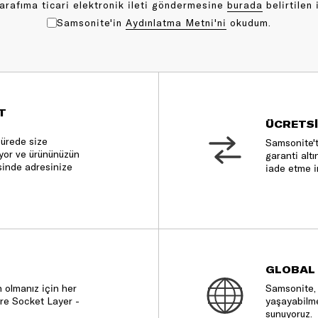
arafıma ticari elektronik ileti göndermesine
bu rada
belirtilen 
Samsonite'in
Aydınlatma Metni'ni
okudum.
T
ÜCRETSİ
sürede size
Samsonite't
nıyor ve ürününüzün
garanti altı
sinde adresinize
iade etme i
GLOBAL
 olmanız için her
Samsonite, 
re Socket Layer -
yaşayabilme
sunuyoruz.