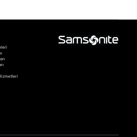
leri
sı
arı
rı
Hizmetleri