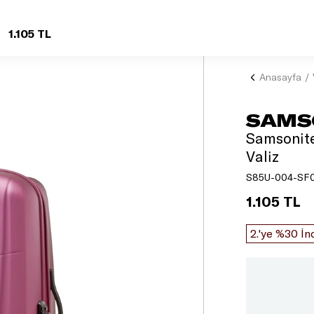
1.105 TL
Anasayfa
SAMS
Samsonite
Valiz
S85U-004-SF
1.105 TL
2.'ye %30 İn