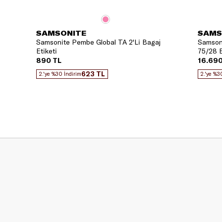
SAMSONITE
SAMS
Samsonite Pembe Global TA 2'Li Bagaj
Samsoni
Etiketi
75/28 B
890 TL
16.690
623 TL
2.'ye %30 İndirim
2.'ye %3