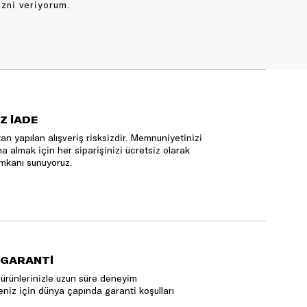
izni veriyorum.
Z İADE
an yapılan alışveriş risksizdir. Memnuniyetinizi
na almak için her siparişinizi ücretsiz olarak
mkanı sunuyoruz.
 GARANTİ
ürünlerinizle uzun süre deneyim
niz için dünya çapında garanti koşulları