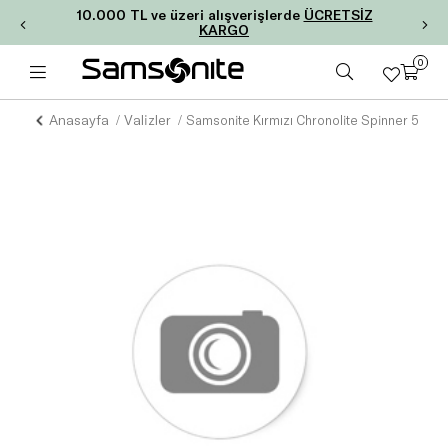
10.000 TL ve üzeri alışverişlerde
ÜCRETSİZ
KARGO
0
Anasayfa
Valizler