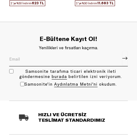
623 TL
11.683 TL
2.'ye %30 İndirim
2.'ye %30 İndirim
E-Bültene Kayıt Ol!
Yenilikleri ve fırsatları kaçırma.
Samsonite tarafıma ticari elektronik ileti
göndermesine
bu rada
belirtilen izni veriyorum.
Samsonite'in
Aydınlatma Metni'ni
okudum.
HIZLI VE ÜCRETSİZ
TESLİMAT STANDARDIMIZ