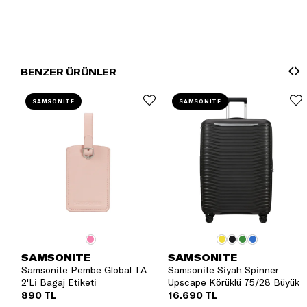
BENZER ÜRÜNLER
SAMSONITE
SAMSONITE
SAMSONITE
SAMSONITE
Samsonite Pembe Global TA
Samsonite Siyah Spinner
2'Li Bagaj Etiketi
Upscape Körüklü 75/28 Büyük
Boy Valiz
890 TL
16.690 TL