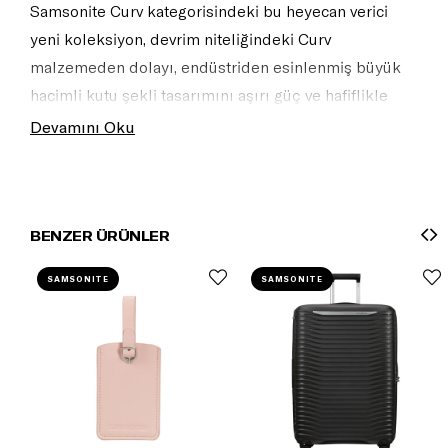
Samsonite Curv kategorisindeki bu heyecan verici
yeni koleksiyon, devrim niteliğindeki Curv
malzemeden dolayı, endüstriden esinlenmiş büyük
hacimli kutu şekli tasarımını aşırı güç ve hafiflikle
birleştiriyor.
Devamını Oku
BENZER ÜRÜNLER
SAMSONITE
SAMSONITE