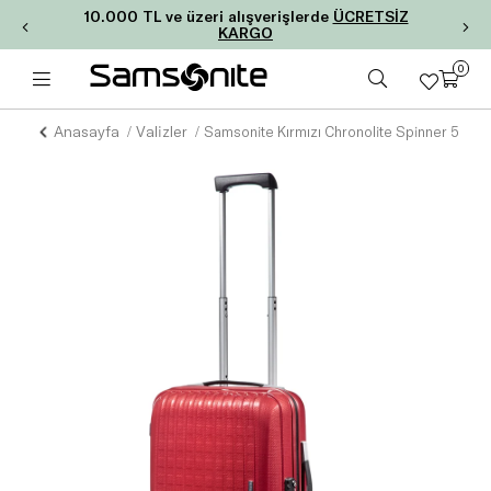
10.000 TL ve üzeri alışverişlerde
ÜCRETSİZ
KARGO
0
Anasayfa
Valizler