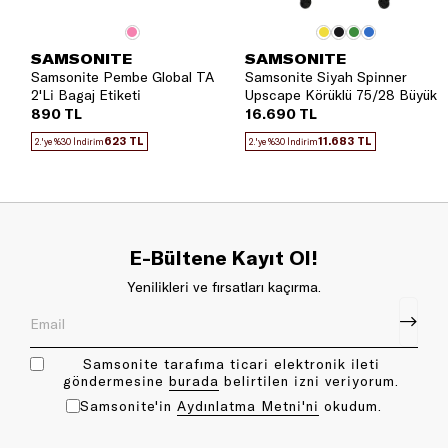
SAMSONITE
SAMSONITE
Samsonite Pembe Global TA
Samsonite Siyah Spinner
2'Li Bagaj Etiketi
Upscape Körüklü 75/28 Büyük
Boy Valiz
890 TL
16.690 TL
623 TL
11.683 TL
2.'ye %30 İndirim
2.'ye %30 İndirim
E-Bültene Kayıt Ol!
Yenilikleri ve fırsatları kaçırma.
Samsonite tarafıma ticari elektronik ileti
göndermesine
bu rada
belirtilen izni veriyorum.
Samsonite'in
Aydınlatma Metni'ni
okudum.