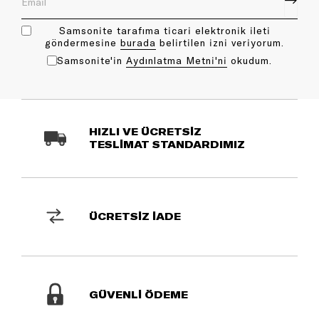
Samsonite tarafıma ticari elektronik ileti
göndermesine
bu rada
belirtilen izni veriyorum.
Samsonite'in
Aydınlatma Metni'ni
okudum.
HIZLI VE ÜCRETSİZ
TESLİMAT STANDARDIMIZ
ÜCRETSİZ İADE
GÜVENLİ ÖDEME