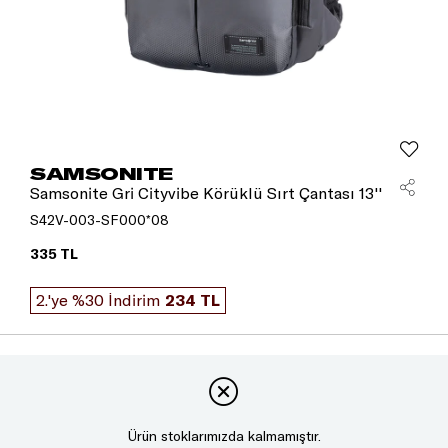
SAMSONITE
Samsonite Gri Cityvibe Körüklü Sırt Çantası 13''
S42V-003-SF000*08
335 TL
2.'ye %30 İndirim
234 TL
Ürün stoklarımızda kalmamıştır.