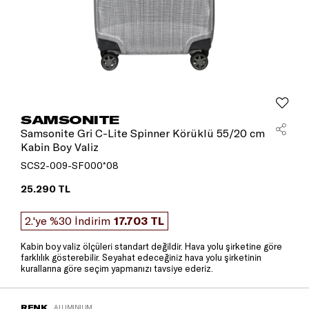
SAMSONITE
Samsonite Gri C-Lite Spinner Körüklü 55/20 cm
Kabin Boy Valiz
SCS2-009-SF000*08
25.290 TL
2.'ye %30 İndirim
17.703 TL
Kabin boy valiz ölçüleri standart değildir. Hava yolu şirketine göre
farklılık gösterebilir. Seyahat edeceğiniz hava yolu şirketinin
kurallarına göre seçim yapmanızı tavsiye ederiz.
RENK
ALUMINIUM