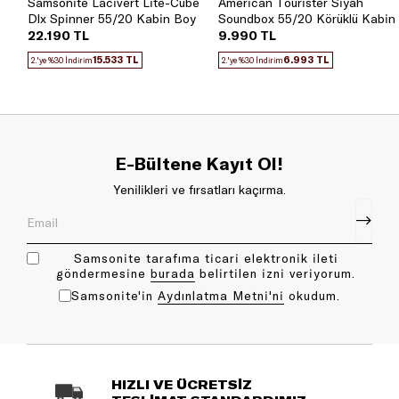
Samsonite Lacivert Lite-Cube
American Tourister Siyah
Dlx Spinner 55/20 Kabin Boy
Soundbox 55/20 Körüklü Kabin
Valiz
Boy Valiz
22.190 TL
9.990 TL
15.533 TL
6.993 TL
2.'ye %30 İndirim
2.'ye %30 İndirim
E-Bültene Kayıt Ol!
Yenilikleri ve fırsatları kaçırma.
Samsonite tarafıma ticari elektronik ileti
göndermesine
bu rada
belirtilen izni veriyorum.
Samsonite'in
Aydınlatma Metni'ni
okudum.
HIZLI VE ÜCRETSİZ