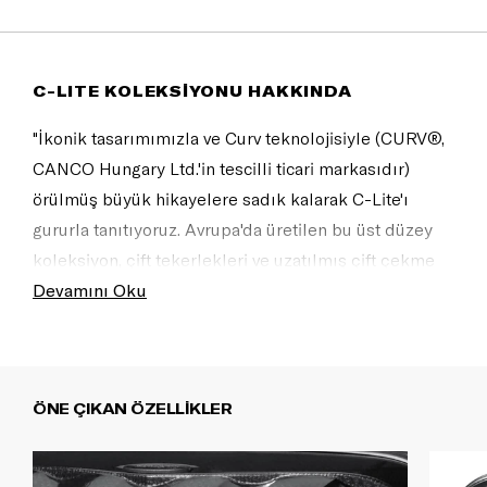
C-LITE KOLEKSİYONU HAKKINDA
"İkonik tasarımımızla ve Curv teknolojisiyle (CURV®,
CANCO Hungary Ltd.'in tescilli ticari markasıdır)
örülmüş büyük hikayelere sadık kalarak C-Lite'ı
gururla tanıtıyoruz. Avrupa'da üretilen bu üst düzey
koleksiyon, çift tekerlekleri ve uzatılmış çift çekme
kolu sayesinde artık çok daha akıcı bir seyahat
Devamını Oku
deneyimi sunuyor. İnanılmaz hafifliği ve mükemmel
konforu, yolculuğunuzu daha da keyifli kılacak.
Havayolunuzun XL valizler için boyut ve ağırlık
ÖNE ÇIKAN ÖZELLİKLER
kısıtlamaları olabilir. Check-in'de ek bagaj ücretiyle
karşılaşmamak için uçuştan önce lütfen kontrol edin.