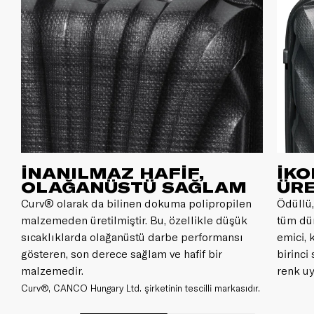
İNANILMAZ HAFİF,
İKO
OLAĞANÜSTÜ SAĞLAM
ÜRE
Curv® olarak da bilinen dokuma polipropilen
Ödüllü,
malzemeden üretilmiştir. Bu, özellikle düşük
tüm dü
sıcaklıklarda olağanüstü darbe performansı
emici, 
gösteren, son derece sağlam ve hafif bir
birinci
malzemedir.
renk uy
Curv®, CANCO Hungary Ltd. şirketinin tescilli markasıdır.